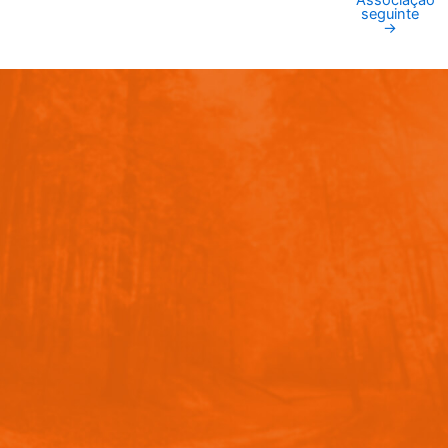
Associação
seguinte
→