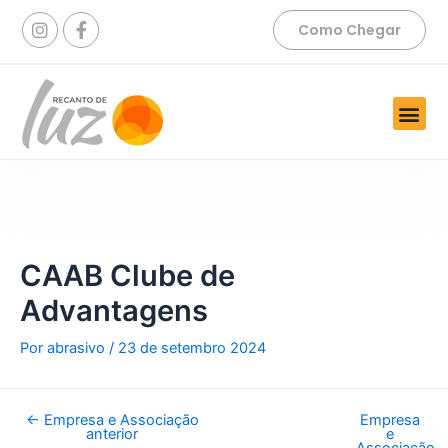
Ir
Post
I
F
Como Chegar
para
navigation
n
a
s
c
o
t
e
conteúdo
a
b
Me
g
o
r
o
Tratamentos e Serviços
a
k
m
-
f
CAAB Clube de
Advantagens
Por
abrasivo
/
23 de setembro 2024
←
Empresa e Associação
Empresa
anterior
e