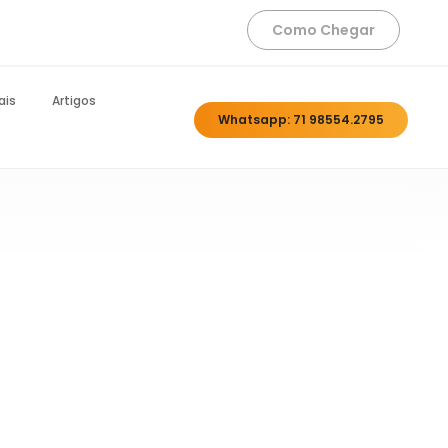
Como Chegar
ais
Artigos
Whatsapp: 71 98554.2795